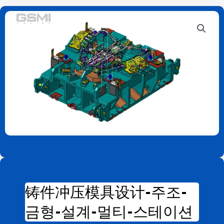
铸件冲压模具设计-주조-
금형-설계-멀티-스테이션