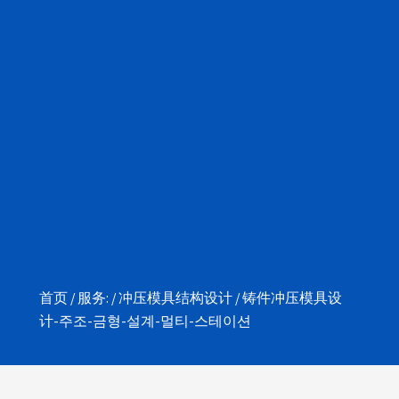
首页
/
服务:
/
冲压模具结构设计
/ 铸件冲压模具设
计-주조-금형-설계-멀티-스테이션