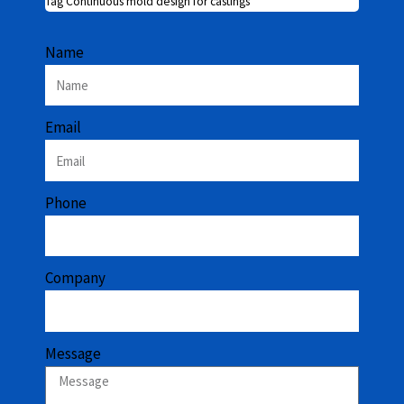
Tag
Continuous mold design for castings
Name
Email
Phone
Company
Message