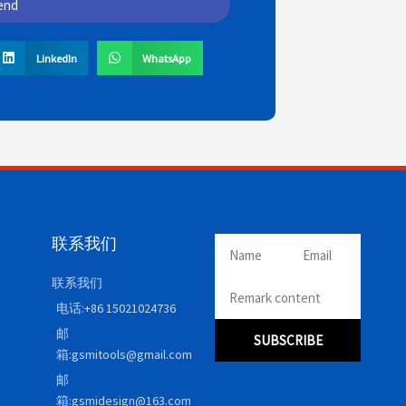
end
LinkedIn
WhatsApp
联系我们
联系我们
电话:+86 15021024736
邮
SUBSCRIBE
箱:gsmitools@gmail.com
邮
箱:gsmidesign@163.com