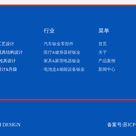
行业
菜单
工艺设计
汽车钣金零部件
首页
模具结构设计
医疗&健身器材钣金
关于
/检具设计
家具&家用电器钣金
产品案例
设计&升级
电池盒&储能设备钣金
新闻中心
DESIGN
备案号:苏ICP备