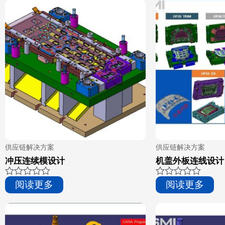
&sol;
5
供应链解决方案
供应链解决方案
冲压连续模设计
机盖外板连线设计
评
评
阅读更多
阅读更多
分
分
0
0
&sol;
&sol;
5
5