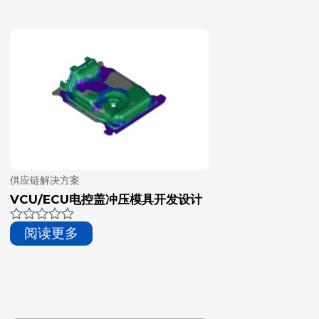
供应链解决方案
VCU/ECU电控盖冲压模具开发设计
评
阅读更多
分
0
&sol;
5