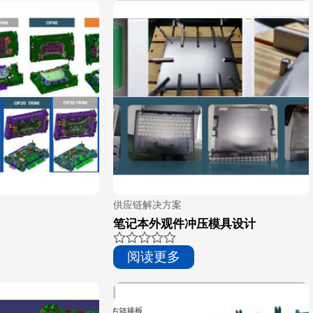
&sol;
5
供应链解决方案
笔记本外观件冲压模具设计
评
阅读更多
分
0
&sol;
5