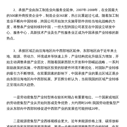
2、承接产业由加工制造业向服务业延伸。2007年-2008年，在全国最大
的500家外商投资企业中，制造企业363家，所占比重超过七成。随着加工制
造业不断向中国转移，跨国公司开始加大实施零部件供给当地化战略的力
度，将整条产业链转移到中国，一些大型跨国公司甚至在中国设立研发中
心、服务中心，高新技术产业及生产性服务业正成为中国承接产业转移的新
热点。
3、承接区域正由沿海地区向中西部地区延伸。东部地区由于近年来土
地、能源、劳动力、环境成本等快速上升，产业结构优化升级压力增加，开
始主动调整承接产业层次，而随着国家西部大开发和中部崛起战略，一系列
鼓励政策的实施，中西部地区投资的软硬件环境不断优化，对国际产业转移
的吸引力不断增强。在双重因素的影响下，中国承接产业的重点区域正逐步
由东部沿海地区向中西部拓展。罗百辉分析认为，当前我国的区域产业转移
正呈现出四大趋势。
一是劳动密集型产业转型将在较长时期占有重要地位。一个国家或地区
的劳动密集型产业从开始到形成竞争优势，大约用时20年;我国劳动密集型产
业从东部向中西部转移促进中西部产业的发展也可能持续20年。
二是能源密集型产业西移规模会更大。近年来能源价格上涨、碳排放标
准的提升和东部能源资源衰竭，将进一步推动能源密集型产业的转移，中东