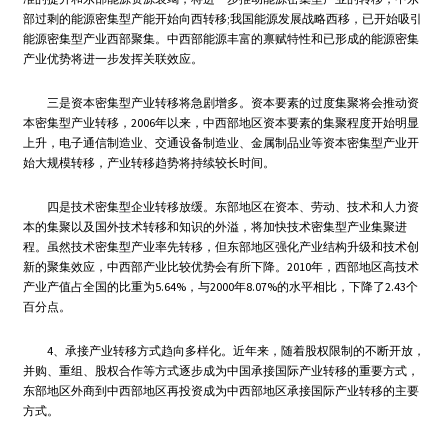
部过剩的能源密集型产能开始向西转移;我国能源发展战略西移，已开始吸引
能源密集型产业西部聚集。中西部能源丰富的禀赋特性和已形成的能源密集
产业优势将进一步发挥关联效应。
三是资本密集型产业转移将急剧增多。资本要素的过度集聚将会推动资
本密集型产业转移，2006年以来，中西部地区资本要素的集聚程度开始明显
上升，电子通信制造业、交通设备制造业、金属制品业等资本密集型产业开
始大规模转移，产业转移趋势将持续较长时间。
四是技术密集型企业转移放缓。东部地区在资本、劳动、技术和人力资
本的集聚以及国外技术转移和知识的外溢，将加快技术密集型产业集聚进
程。虽然技术密集型产业率先转移，但东部地区强化产业结构升级和技术创
新的聚集效应，中西部产业比较优势会有所下降。2010年，西部地区高技术
产业产值占全国的比重为5.64%，与2000年8.07%的水平相比，下降了2.43个
百分点。
4、承接产业转移方式趋向多样化。近年来，随着股权限制的不断开放，
并购、重组、股权合作等方式逐步成为中国承接国际产业转移的重要方式，
东部地区外商到中西部地区再投资成为中西部地区承接国际产业转移的主要
方式。