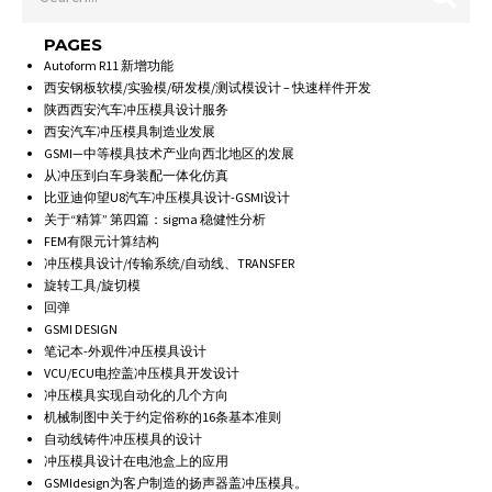
PAGES
Autoform R11 新增功能
西安钢板软模/实验模/研发模/测试模设计 – 快速样件开发
陕西西安汽车冲压模具设计服务
西安汽车冲压模具制造业发展
GSMI—中等模具技术产业向西北地区的发展
从冲压到白车身装配一体化仿真
比亚迪仰望U8汽车冲压模具设计-GSMI设计
关于“精算” 第四篇：sigma 稳健性分析
FEM有限元计算结构
冲压模具设计/传输系统/自动线、TRANSFER
旋转工具/旋切模
回弹
GSMI DESIGN
笔记本-外观件冲压模具设计
VCU/ECU电控盖冲压模具开发设计
冲压模具实现自动化的几个方向
机械制图中关于约定俗称的16条基本准则
自动线铸件冲压模具的设计
冲压模具设计在电池盒上的应用
GSMIdesign为客户制造的扬声器盖冲压模具。