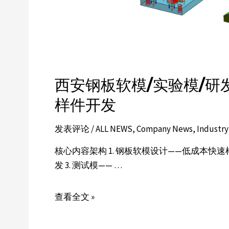
西安钢板软模/实验模/研发
样件开发
发表评论
/
ALL NEWS
,
Company News
,
Industr
核心内容架构 1. 钢板软模设计——低成本快速
发 3. 测试模—— …
查看全文 »