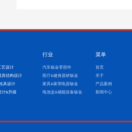
行业
菜单
工艺设计
汽车钣金零部件
首页
模具结构设计
医疗&健身器材钣金
关于
/检具设计
家具&家用电器钣金
产品案例
设计&升级
电池盒&储能设备钣金
新闻中心