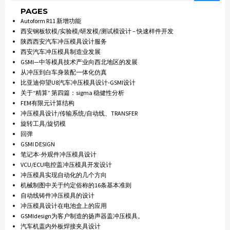
PAGES
Autoform R11 新增功能
西安钢板软模/实验模/研发模/测试模设计 – 快速样件开发
陕西西安汽车冲压模具设计服务
西安汽车冲压模具制造业发展
GSMI—中等模具技术产业向西北地区的发展
从冲压到白车身装配一体化仿真
比亚迪仰望U8汽车冲压模具设计-GSMI设计
关于“精算” 第四篇：sigma 稳健性分析
FEM有限元计算结构
冲压模具设计/传输系统/自动线、TRANSFER
旋转工具/旋切模
回弹
GSMI DESIGN
笔记本-外观件冲压模具设计
VCU/ECU电控盖冲压模具开发设计
冲压模具实现自动化的几个方向
机械制图中关于约定俗称的16条基本准则
自动线铸件冲压模具的设计
冲压模具设计在电池盒上的应用
GSMIdesign为客户制造的扬声器盖冲压模具。
汽车机盖内外板焊接夹具设计