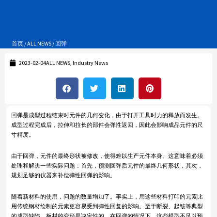
首页
/
ALL NEWS
/ 回弹
2023-02-04
ALL NEWS
,
Industry News
回弹是成型过程结束时元件的几何变化，由于打开工具时力的释放而发生。
成型过程完成后，拉伸和拉长的部件会弹性返回，因此会影响成品元件的尺
寸精度。
由于回弹，元件的最终形状被修改，使得难以生产元件本身。这意味着必须
处理和解决一些实际问题：首先，预测回弹后元件的最终几何形状，其次，
规划足够的仪器来补偿弹性回弹的影响。
随着新材料的使用，问题的数量增加了。事实上，用这些材料打印的元素比
用传统钢材绘制的元素更容易受到弹性回复的影响。至于断裂、起皱等典型
的成型缺陷，板材的变形是决定性的。在回弹的情况下，这些模型不足以预